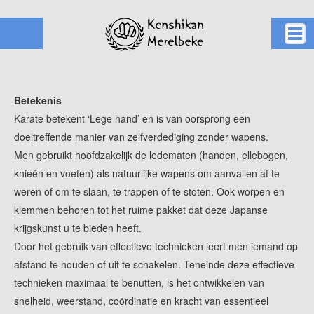
Home
Betekenis
Karate
Karate betekent ‘Lege hand’ en is van oorsprong een
Kusano ha
doeltreffende manier van zelfverdediging zonder wapens.
Clubs
Men gebruikt hoofdzakelijk de ledematen (handen, ellebogen,
Werking
knieën en voeten) als natuurlijke wapens om aanvallen af te
Kalender
weren of om te slaan, te trappen of te stoten. Ook worpen en
Info
klemmen behoren tot het ruime pakket dat deze Japanse
krijgskunst u te bieden heeft.
Door het gebruik van effectieve technieken leert men iemand op
afstand te houden of uit te schakelen. Teneinde deze effectieve
technieken maximaal te benutten, is het ontwikkelen van
snelheid, weerstand, coördinatie en kracht van essentieel