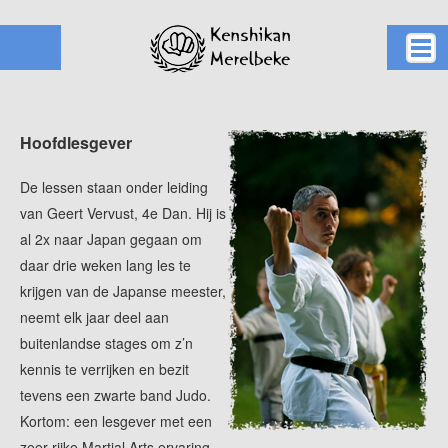
Home
Hoofdlesgever
Karate
Kusano ha
De lessen staan onder leiding
Clubs
van Geert Vervust, 4e Dan. Hij is
Werking
al 2x naar Japan gegaan om
Kalender
daar drie weken lang les te
krijgen van de Japanse meester,
Info
neemt elk jaar deel aan
buitenlandse stages om z’n
kennis te verrijken en bezit
tevens een zwarte band Judo.
Kortom: een lesgever met een
zeer rijke Martial Arts ervaring.