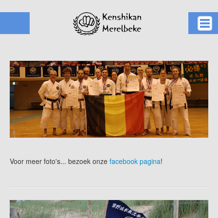
Home
Karate
Kusano ha
Clubs
Werking
Kalender
Info
Voor meer foto's... bezoek onze
facebook pagina
!