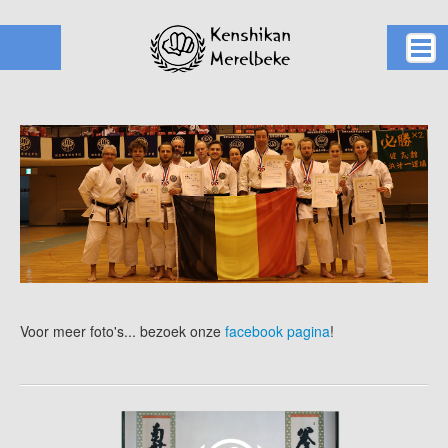
Home
Karate
Kusano ha
Clubs
Werking
Kalender
Info
Voor meer foto's... bezoek onze
facebook pagina
!